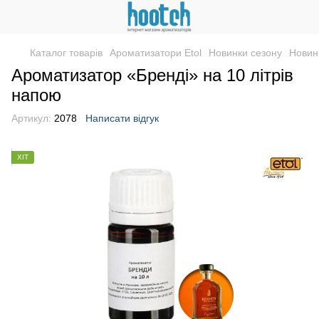
Каталог товарів
Ароматизатори Etol
Новинки сезону
Новинк
Ароматизатор «Бренді» на 10 літрів
напою
Артикул:
2078
Написати відгук
ХІТ