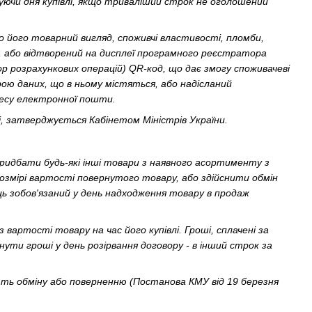
уючи дня купівлі, якщо триваліший строк не оголошений
о його товарний вигляд, споживчі властивості, пломби,
, або відтворений на дисплеї програмного реєстратора
 розрахункових операцій) QR-код, що дає змогу споживачеві
ю даних, що в ньому містяться, або надісланий
есу електронної пошти.
і, затверджується Кабінетом Міністрів України.
придбати будь-які інші товари з наявного асортименту з
озмірі вартості повернутого товару, або здійснити обмін
ць зобов'язаний у день надходження товару в продаж
 вартості товару на час його купівлі. Гроші, сплачені за
ути гроші у день розірвання договору - в інший строк за
ють обміну або поверненню (Постанова КМУ від 19 березня