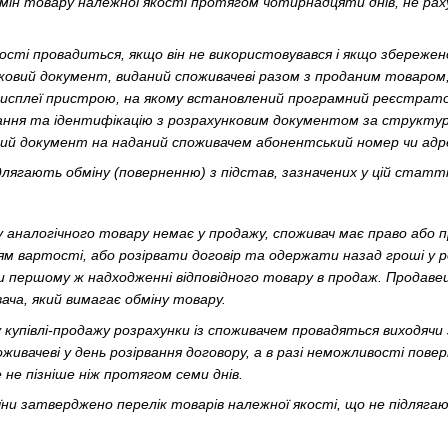
мін товару належної якості протягом чотирнадцяти днів, не рах
ості провадиться, якщо він не використовувався і якщо збережен
нковий документ, виданий споживачеві разом з проданим товаром
дисплеї пристрою, на якому встановлений програмний реєстратор
ання та ідентифікацію з розрахунковим документом за структуро
ий документ на наданий споживачем абонентський номер чи адр
ідлягають обміну (поверненню) з підстав, зазначених у цій статт
 аналогічного товару немає у продажу, споживач має право або 
ям вартості, або розірвати договір та одержати назад гроші у р
и першому ж надходженні відповідного товару в продаж. Продаве
ача, який вимагає обміну товару.
у купівлі-продажу розрахунки із споживачем провадяться виходячи з
вачеві у день розірвання договору, а в разі неможливості поверн
 не пізніше ніж протягом семи днів.
їни затверджено перелік товарів належної якості, що не підляга