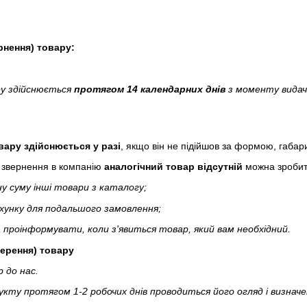
рнення) товару:
ру здійснюється
протягом 14 календарних днів
з моменту видачі
вару здійснюється у разі
, якщо він не підійшов за формою, габа
 звернення в компанію
аналогічний товар відсутній
можна зробит
у суму інші товари з каталогу;
хунку для подальшого замовлення;
проінформувати, коли з'явиться товар, який вам необхідний.
ерення) товару
 до нас.
кту протягом 1-2 робочих днів проводиться його огляд і визнач
.