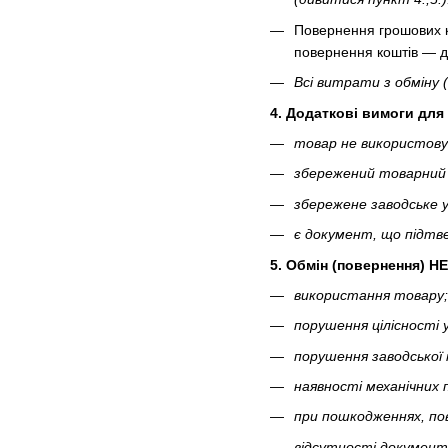
Повернення грошових к
повернення коштів — до
Всі витрати з обміну 
4. Додаткові вимоги для
товар не використову
збережений товарний в
збережене заводське у
є документ, що підтв
5. Обмін (повернення) НЕ
використання товару;
порушення цілісності 
порушення заводської 
наявності механічних
при пошкодженнях, по
відсутності документ