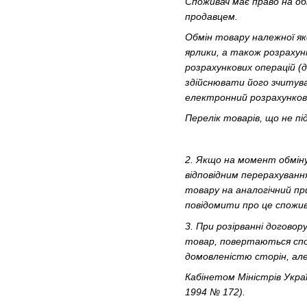
Споживач має право на об
продавцем.
Обмін товару належної як
ярлики, а також розраху
розрахункових операцій (
здійснювати його зчитув
електронний розрахунков
Перелік товарів, що не п
2. Якщо на момент обміну
відповідним перерахуванн
товару на аналогічний пр
повідомити про це спожив
3. При розірванні договор
товар, повертаються спожи
домовленістю сторін, але
Кабінетом Міністрів Укра
1994 № 172).