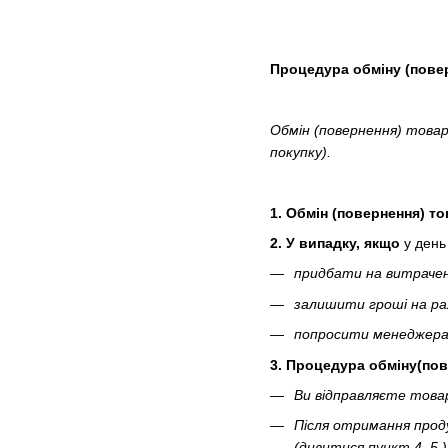
Процедура обміну (пове
Обмін (повернення) това
покупку).
1. Обмін (повернення) то
2. У випадку, якщо
у день
придбати на витрачен
залишити гроші на ра
попросити менеджера 
3. Процедура обміну(пов
Ви відправляєте товар
Після отримання проду
(дивитися пункт 4.,5.)