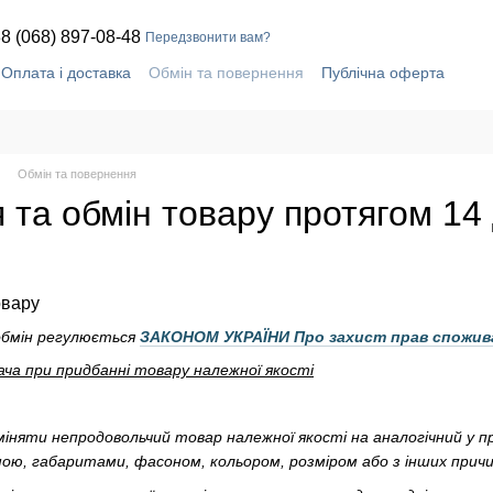
8 (068) 897-08-48
Передзвонити вам?
Оплата і доставка
Обмін та повернення
Публічна оферта
Контактна інформація
Обмін та повернення
та обмін товару протягом 14 
овару
обмін регулюється
ЗАКОНОМ УКРАЇНИ Про захист прав спожив
ча при придбанні товару належної якості
міняти непродовольчий товар належної якості на аналогічний у пр
ою, габаритами, фасоном, кольором, розміром або з інших прич