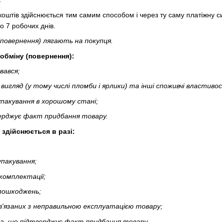
оштів здійснюється тим самим способом і через ту саму платіжну 
 7 робочих днів.
(повернення) лягають на покупця.
 обміну (повернення):
вався;
игляд (у тому числі пломби і ярлики) та інші споживчі властивос
пакування в хорошому стані;
ерджує факт придбання товару.
 здійснюється в разі:
упакування;
комплектації;
 пошкоджень;
в'язаних з неправильною експлуатацією товару;
а, що підтверджує факт придбання товару.