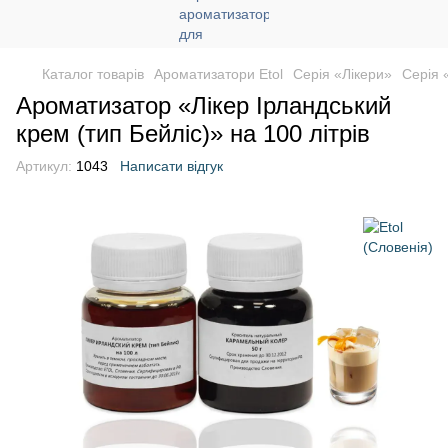
Каталог товарів
Ароматизатори Etol
Серія «Лікери»
Серія 
Ароматизатор «Лікер Ірландський
крем (тип Бейліс)» на 100 літрів
Артикул:
1043
Написати відгук