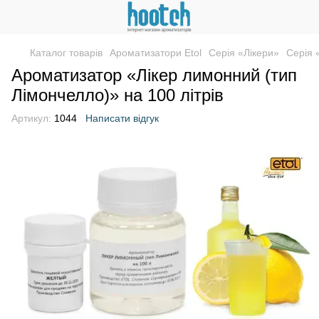
Каталог товарів
Ароматизатори Etol
Серія «Лікери»
Серія 
Ароматизатор «Лікер лимонний (тип
Лімончелло)» на 100 літрів
Артикул:
1044
Написати відгук