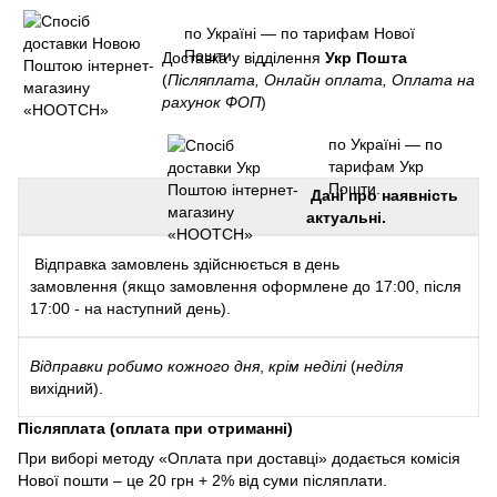
по Україні — по тарифам Нової
Пошти.
Доставка у відділення
Укр Пошта
(
Післяплата, Онлайн оплата, Оплата на
рахунок ФОП
)
по Україні — по
тарифам Укр
Пошти.
Дані про наявність
актуальні.
Відправка замовлень здійснюється в день
замовлення (якщо замовлення оформлене до 17:00, після
17:00 - на наступний день).
Відправки
робимо кожного дня
,
крім неділі
(
неділя
вихідний).
Післяплата (оплата при отриманні)
При виборі методу «Оплата при доставці» додається комісія
Нової пошти – це 20 грн + 2% від суми післяплати.