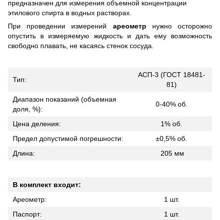
предназначен
для
измерения
объемной
концентрации
этилового
спирта
в
водных
растворах
.
При проведении измерений
a
реометр
нужно осторожно
опустить в измеряемую жидкость и дать ему возможность
свободно плавать, не касаясь стенок сосуда.
АСП-3 (ГОСТ 18481-
Тип:
81)
Диапазон показаний (объемная
0-40% об.
доля, %):
Цена деления:
1% об.
Предел допустимой погрешности:
±0,5% об.
Длина:
205 мм
В комплект входит:
Ареометр:
1 шт.
Паспорт:
1 шт.