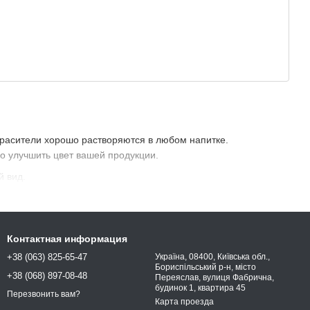
расители хорошо растворяются в любом напитке.
о улучшить цвет вашей продукции.
 вид.
Контактная информация
+38 (063) 825-65-47
Україна, 08400, Київська обл.,
Бориспільський р-н, місто
+38 (068) 897-08-48
Переяслав, вулиця Фабрична,
будинок 1, квартира 45
Перезвонить вам?
Карта проезда