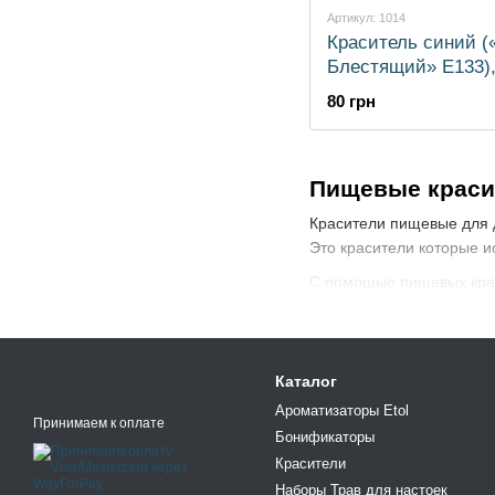
Артикул: 1014
Краситель синий 
Блестящий» E133),
80 грн
Пищевые красит
Красители пищевые для 
Это красители которые и
С помощью пищевых крас
Каталог
Ароматизаторы Etol
Принимаем к оплате
Бонификаторы
Красители
Наборы Трав для настоек