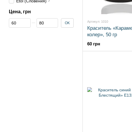
5
Etol (Словения)
Цена, грн
От Цена, грн
До Цена, грн
Артикул: 1010
OK
Краситель «Карам
колер», 50 гр
60 грн