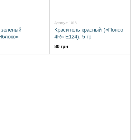
Артикул: 1013
 зеленый
Краситель красный («Понсо
Яблоко»
4R» E124), 5 гр
80 грн