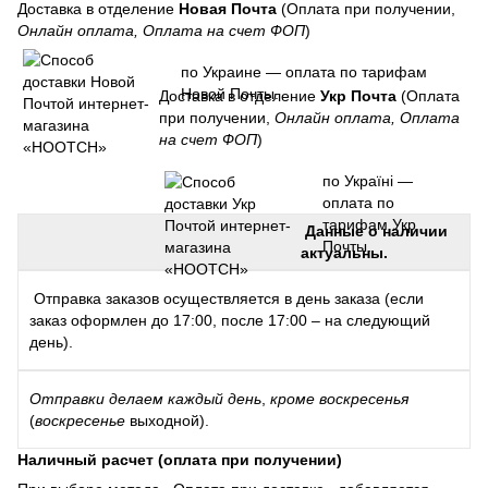
Доставка в отделение
Новая Почта
(Оплата при получении,
Онлайн оплата, Оплата на счет ФОП
)
по Украине — оплата по тарифам
Новой Почты.
Доставка в отделение
Укр Почта
(Оплата
при получении,
Онлайн оплата, Оплата
на счет ФОП
)
по Україні —
оплата по
тарифам Укр
Данные о наличии
Почты.
актуальны.
Отправка заказов осуществляется в день заказа (если
заказ оформлен до 17:00, после 17:00 – на следующий
день).
Отправки
делаем каждый день
,
кроме воскресенья
(
воскресенье
выходной).
Наличный расчет (оплата при получении)