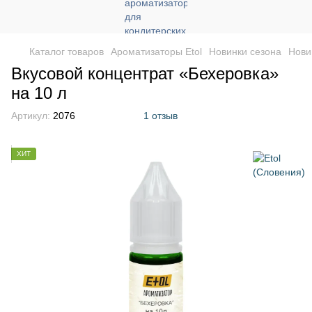
Каталог товаров
Ароматизаторы Etol
Новинки сезона
Нови
Вкусовой концентрат «Бехеровка»
на 10 л
Артикул:
2076
1 отзыв
ХИТ