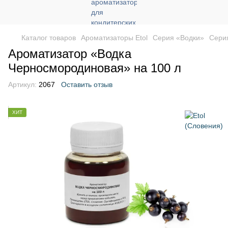
Каталог товаров
Ароматизаторы Etol
Серия «Водки»
Серия
Ароматизатор «Водка
Черносмородиновая» на 100 л
Артикул:
2067
Оставить отзыв
ХИТ