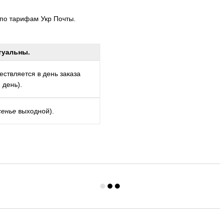
 по тарифам Укр Почты.
туальны.
ствляется в день заказа
 день).
сенье
выходной).