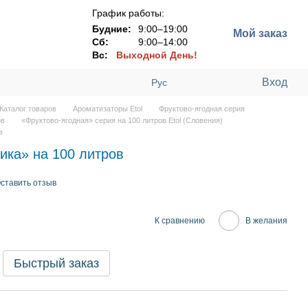
График работы:
Будние:
9:00–19:00
Мой заказ
Сб:
9:00–14:00
Вс:
Выходной День!
Вход
Рус
Каталог товаров
Ароматизаторы Etol
Фруктово-ягодная серия
ов
«Фруктово-ягодная» серия на 100 литров Etol (Словения)
в
ика» на 100 литров
ставить отзыв
К сравнению
В желания
Быстрый заказ