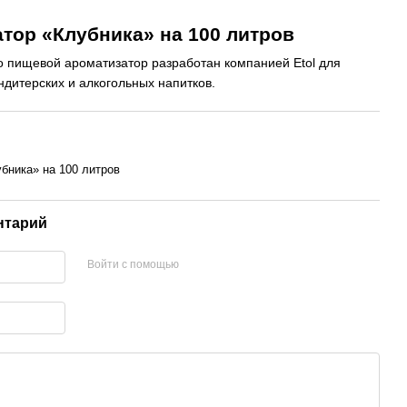
тор «Клубника» на 100 литров
о
пищевой
ароматизатор
разработан
компанией
Etol
для
ндитерских
и
алкогольных
напитков
.
бника» на 100 литров
нтарий
Войти с помощью