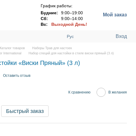
График работы:
Будние:
9:00–19:00
Мой заказ
Сб:
9:00–14:00
Вс:
Выходной День!
Вход
Рус
Каталог товаров
Наборы Трав для настоек
r International
Набор специй для настойки в стиле виски пряный (3 л)
тойки «Виски Пряный» (3 л)
Оставить отзыв
К сравнению
В желания
Быстрый заказ