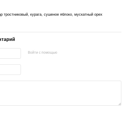
ар тростниковый, курага, сушеное яблоко, мускатный орех
нтарий
Войти с помощью