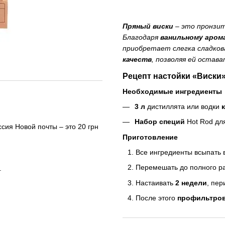
Пряный виски
– это пронзит
Благодаря
ванильному аром
приобретает слегка сладко
качеств
, позволяя ей остав
Рецепт настойки «Виски
Необходимые ингредиенты
3 л
дистиллята или водки
Набор специй
Hot Rod дл
сия Новой почты – это 20 грн
Приготовление
Все ингредиенты всыпать в
Перемешать до полного ра
.
Настаивать
2 недели
, пер
После этого
профильтро