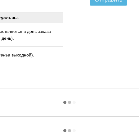
туальны.
ствляется в день заказа
 день).
сенье
выходной).