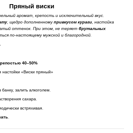
Пряный виски
ельный аромат, крепость и исключительный вкус.
ату
, щедро дополненному
привкусом кураги
, настойка
ватый оттенок. При этом, не теряет
брутальных
аться по-настоящему мужской и благородной.
»
крепостью 40–50%
я настойки «Виски пряный»
 банку, залить алкоголем.
створения сахара.
иодически встряхивая.
вать
.