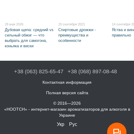
28 мая 2026
20 сентября 2021
14 сентября 2
Дубовая щепа: средний vs
Спиртовые дрожжи -
Яства и вин
сильный обжиг — что
преимущества и
правильно
выбрать для самогона,
особенности
коньяка и виски
+38 (063) 825-65-47
+38 (068) 897-08-48
Контактная информация
Полная версия сайта
© 2016—2026
«HOOTCH» - интернет-магазин ароматизаторов для алкоголя в
Украине
Укр
Рус